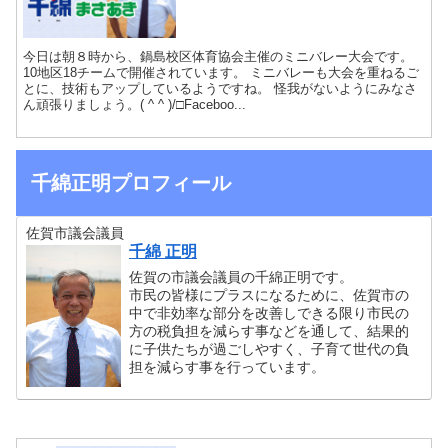
今日は朝８時から、鍋島校区体育協会主催のミニバレー大会です。
10地区18チームで開催されています。 ミニバレーも大会を重ねるご
とに、技術もアップしているようですね。 怪我がないようにみなさ
ん頑張りましょう。( ^ ^ )/□Faceboo...
千綿正明プロフィール
佐賀市議会議員
千綿 正明
佐賀の市議会議員の千綿正明です。
市民の皆様にプラスになるために、佐賀市の
中で非効率な部分を改善しできる限り市民の
方の税負担を減らす事などを通して、結果的
に子供たちが過ごしやすく、子育て世代の負
担を減らす事を行っています。