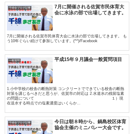
7月に開催される佐賀市民体育大
千綿全ブログ記事
会に水泳の部で出場してきます。
7月に開催される佐賀市民体育大会に水泳の部で出場してきます。 も
う10年ぐらい続けて参加しています。(^^)/Facebook
平成15年９月議会一般質問項目
一般質問
1.小中学校の校舎の断熱対策 コンクリートでできている校舎の断熱
対策を講じるべきだと思うが、佐賀市の対応は 2.水道水の残留塩素
の問題について １）現
在送水する時点での塩素濃度はいくらか...
今日は朝８時から、鍋島校区体育
千綿全ブログ記事
協会主催のミニバレー大会です。