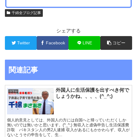
千綿全ブログ記事
シェアする
Twitter
Facebook
LINE
コピー
関連記事
外国人に生活保護を出すべき何で
コラム
しょうかね、、、、(^_^;)
個人的意見としては、外国人の方には自国へと帰っていただくしか
無いのでは無いかと思います。(^_^;) 無収入と虚偽申告し生活保護費
詐取 パキスタン人の男2人逮捕 収入があるにもかかわらず、収入が
ないとうその申告をして、生...