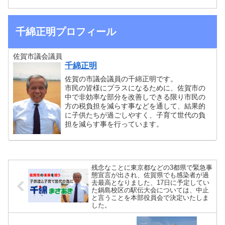
千綿正明プロフィール
佐賀市議会議員
千綿正明
佐賀の市議会議員の千綿正明です。
市民の皆様にプラスになるために、佐賀市の
中で非効率な部分を改善しできる限り市民の
方の税負担を減らす事などを通して、結果的
に子供たちが過ごしやすく、子育て世代の負
担を減らす事を行っています。
残念なことに東京都などの3都県で緊急事
態宣言が出され、佐賀県でも感染者が過
去最高となりました、17日に予定してい
た鍋島校区の駅伝大会については、中止
と言うことを本部役員会で決定いたしま
した。