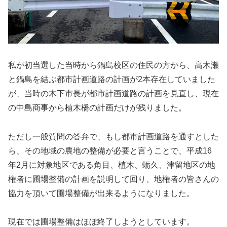
私が初当選した当時から鍋島校区の住民の方から、高木瀬
と鍋島を結ぶ都市計画道路の計画が2本存在していました
が、当時の木下市長が都市計画道路の計画を見直し、現在
の中島商事から植木橋の計画だけが残りました。
ただし一般質問の答弁で、もし都市計画道路を通すとした
ら、その地域の農地の整備が必要と言うことで、平成16
年2月に対象地区である角目、植木、蛎久、津留地区の地
権者に圃場整備の計画を説明して回り、地権者の皆さんの
協力を頂いて圃場整備が出来るようになりました。
現在では圃場整備はほぼ終了しようとしています。