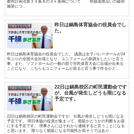
都市計画法第３４条８の３ｋ条例について 幹線道路沿いの緩和
施策につ...
昨日は鍋島体育協会の役員会でし
千綿全ブログ記事
た。
昨日は鍋島体育協会の役員会でした。 議題は女子バレーボールが24
年ぶりの全国大会出場となり、ユニフォームの新調をしたいと言う
事、また、ソフトボールの一般の部で市民体育大会に出場が出来る
ことになり、こちらもユニフォームが居ると言う事で作るかど...
22日は鍋島校区の町民運動会です
千綿全ブログ記事
が、台風が発生しどうも雨になる
予定です。
22日は鍋島校区の町民運動会ですが、台風が発生しどうも雨になる
予定です。 明日体協の役員が集まって、順延かどうかの判断をお昼
にする予定です。 理事さんにはそれから連絡すると言うことになる
と思います。 限りなく順延になる可能性が高そうではあり...