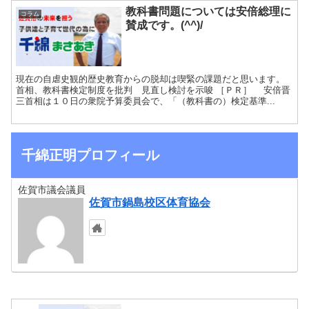
教科書問題については安倍総理に
コラム
賛成です。(^^)/
現在の自虐史観的歴史教育からの脱却は喫緊の課題だと思います。
首相、教科書検定制度を批判 見直し検討を示唆 ［ＰＲ］ 安倍晋
三首相は１０日の衆院予算委員会で、「（教科書の）検定基準...
千綿正明プロフィール
佐賀市議会議員
佐賀市鍋島校区体育協会