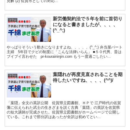
見解 (2) 佐賀市としての対応...
新労働契約法で５年を前に首切り
コラム
になると書きましたが、、、、
(^_^;)
やっぱりそういう動きになりますよね、、、、、(^_^;) 弁当屋パート
主婦 5年目でクビの制度に「こんな法律いらん」 ■５０代男、昔は
ブイブイ言わせた pr-kouraininjin.com もう一度過ごしたい...
葉隠れが再度見直されることを期
コラム
待したいですね、、、、(^^)/
「葉隠」全文の英訳公開 佐賀県立図書館、ＨＰで 江戸時代の佐賀
藩に伝えられた武士の生きざまを説く古典「葉隠」の英訳を佐賀県
の短大講師が完成させた。佐賀県立図書館がホームページで公開し
ている。これまで部分訳はあったが全訳は初めてとい...