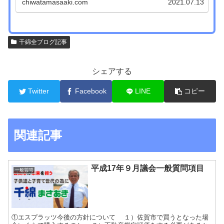
chiwatamasaaki.com
2021.07.13
千綿全ブログ記事
シェアする
Twitter
Facebook
LINE
コピー
関連記事
平成17年９月議会一般質問項目
一般質問
①エスプラッツ今後の方針について １）佐賀市で買うとなった場