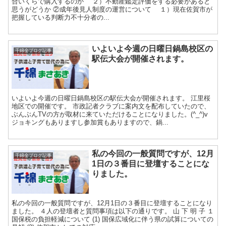
合いくらで購入するのか ２）不動産鑑定評価をする必要があると
思うがどうか ②成年後見人制度の運営について １）現在佐賀市が
把握している判断力不十分者の...
いよいよ今週の日曜日鍋島校区の
千綿全ブログ記事
駅伝大会が開催されます。
いよいよ今週の日曜日鍋島校区の駅伝大会が開催されます。 江里桜
地区での開催です。 市政記者クラブに案内文を配布していたので、
ぶんぶんTVの方が取材に来ていただけることになりました。(^_^)v
ジョキングもありますし参加賞もありますので、鍋...
私の今回の一般質問ですが、12月
千綿全ブログ記事
1日の３番目に登壇することにな
りました。
私の今回の一般質問ですが、12月1日の３番目に登壇することになり
ました。 ４人の登壇者と質問事項は以下の通りです。 山 下 明 子 １
国保税の負担軽減について (1) 国保広域化に伴う県の試算についての