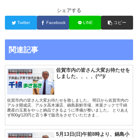
シェアする
Twitter
Facebook
LINE
コピー
関連記事
佐賀市内の皆さん大変お待たせを
千綿全ブログ記事
しました、、、、(^^)/
佐賀市内の皆さん大変お待たせを致しました。 明日から佐賀市内の
アルタ開成店、アルタ高木瀬店、鍋島新鮮市場、米菜クックで千綿
農産の玉葱をやっと納品できるように準備が整いました。 とりあえ
ず800g/120円と言う事で販売をさせていただきま...
5月13日(日)午前8時より、鍋島小
千綿全ブログ記事