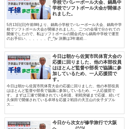
学校でバレーボール大会、鍋島中
学校でソフトボール大会が開催さ
れました。
5月13日(日)午前8時より、鍋島小学校でバレーボール大会、鍋島中学
校でソフトボール大会が開催されました。 二つの会場で分かれての
開催でしたので、私はソフトボールの開会式から鍋島中学校で運営
のお手伝い、、、、、、(^_^)v 決勝は3年連続...
今日は朝から佐賀市民体育大会の
千綿全ブログ記事
応援に回りました、他の本部役員
はほとんど監督や部長で協議に参
加しているため、一人応援団で
す。
今日は朝から佐賀市民体育大会の応援に回りました、他の本部役員
はほとんど監督や部長で協議に参加しているため、一人応援団で
す。 まずは三瀬で開催されている剣道、初戦突破まで応援、続いて
久保田で開催されている卓球を応援２戦目の天王山の女子ダブル
ス...
今日から次女が修学旅行で大阪
千綿全ブログ記事
へ、、、、(^^)/