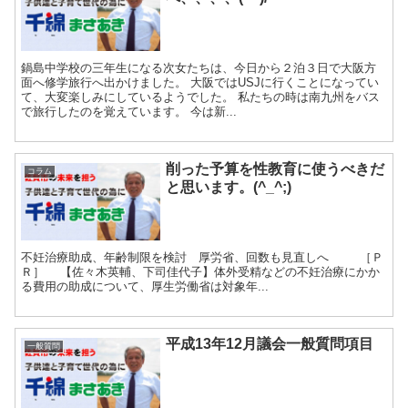
鍋島中学校の三年生になる次女たちは、今日から２泊３日で大阪方
面へ修学旅行へ出かけました。 大阪ではUSJに行くことになってい
て、大変楽しみにしているようでした。 私たちの時は南九州をバス
で旅行したのを覚えています。 今は新...
削った予算を性教育に使うべきだ
コラム
と思います。(^_^;)
不妊治療助成、年齢制限を検討 厚労省、回数も見直しへ ［Ｐ
Ｒ］ 【佐々木英輔、下司佳代子】体外受精などの不妊治療にかか
る費用の助成について、厚生労働省は対象年...
平成13年12月議会一般質問項目
一般質問