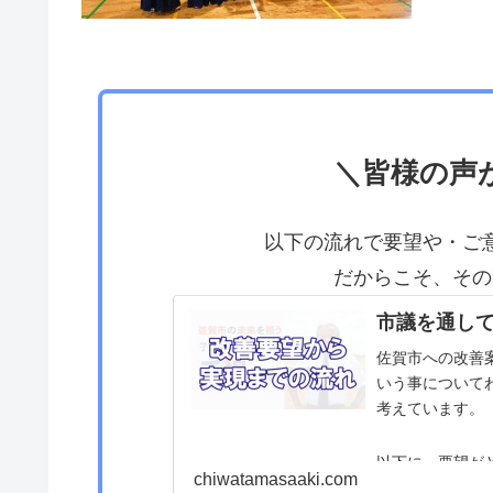
＼皆様の声
以下の流れで要望や・ご
だからこそ、その
市議を通し
佐賀市への改善
いう事について
考えています。
以下に、要望が
chiwatamasaaki.com
す。