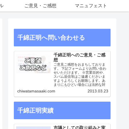
ル
ご意見・ご感想
マニュフェスト
千綿正明へ問い合わせる
千綿正明へのご意見・ご感
想
ご意見ご感想をおまちしておりま
す。 下記フォームよりお問い合わ
せいただけます。 ※営業目的や、
スパム送信等はご遠慮くださいま
すようよろしくお願致します。あ
まりにもひどい場合には法的な対
処も検討致します。
chiwatamasaaki.com
2013.03.23
千綿正明実績
市議としての取り組みと実