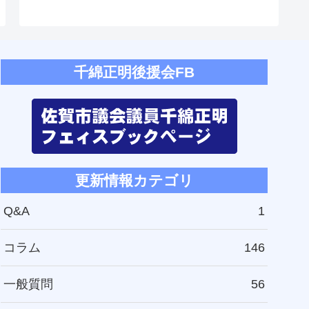
千綿正明後援会FB
更新情報カテゴリ
Q&A
1
コラム
146
一般質問
56