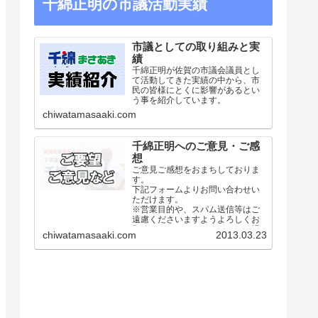
千綿正明の市議活動実績
市議としての取り組みと実
績
千綿正明が佐賀の市議会議員とし
て活動してきた実績の中から、市
民の皆様にとくに影響があるとい
う事を紹介しています。
chiwatamasaaki.com
千綿正明へのご意見・ご感
想
ご意見ご感想をおまちしておりま
す。
下記フォームよりお問い合わせい
ただけます。
※営業目的や、スパム送信等はご
遠慮くださいますようよろしくお
願致します。あまりにもひどい場
chiwatamasaaki.com
2013.03.23
合には法的な対処も検討致しま
す。