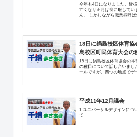
今年も4日になりました、皆
亡くなり正月は喪に服してい
ん。 しかしながら職業柄呼ばれ
18日に鍋島校区体育協
千綿全ブログ記事
島校区町民体育大会の
18日に鍋島校区体育協会の本
の種目について話し合いまし
ールですが、四つの地点でゲー
平成11年12月議会
一般質問
1.ユニバーサルデザインについ
て