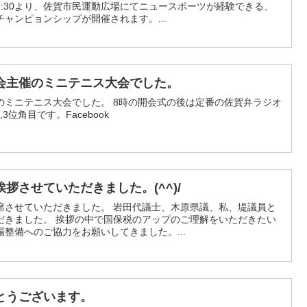
前9:30より、佐賀市民運動広場にてニュースポーツが経験できる、
ャンピョンシップが開催されます。...
会主催のミニテニス大会でした。
のミニテニス大会でした。 8時の開会式の後は定番の佐賀弁ラジオ
3位角目です。Facebook
拶させていただきました。(^^)/
席させていただきました。 岩田代議士、木原県議、私、堤議員と
だきました。 挨拶の中で国保税のアップのご理解をいただきたい
整備へのご協力をお願いしてきました。...
とうございます。