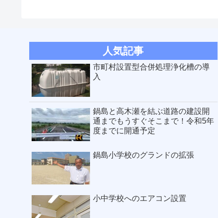
人気記事
市町村設置型合併処理浄化槽の導
入
鍋島と高木瀬を結ぶ道路の建設開
通までもうすぐそこまで！令和5年
度までに開通予定
鍋島小学校のグランドの拡張
小中学校へのエアコン設置