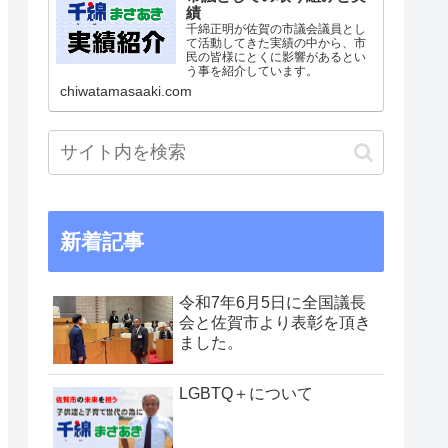
績
千綿正明が佐賀の市議会議員とし
て活動してきた実績の中から、市
民の皆様にとくに影響があるとい
う事を紹介しています。
chiwatamasaaki.com
新着記事
令和7年6月5日に全国議長
会と佐賀市より表彰を頂き
ました。
LGBTQ＋について