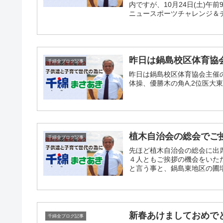
内ですが、10月24日(土)午
ニュースポーツチャレンジ＆チ
昨日は鍋島校区体育協
千綿全ブログ記事
昨日は鍋島校区体育協会主催
体操、優勝木の角A,2位医大東,
植木自治会の総会でご挨
千綿全ブログ記事
先ほど植木自治会の総会に出
４人ともご挨拶の機会をいた
と言う事と、鍋島東地区の圃場
新春あけましておめで
千綿全ブログ記事