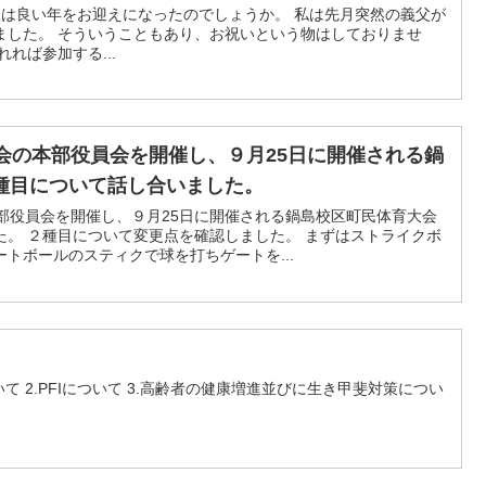
様は良い年をお迎えになったのでしょうか。 私は先月突然の義父が
ました。 そういうこともあり、お祝いという物はしておりませ
れば参加する...
会の本部役員会を開催し、９月25日に開催される鍋
種目について話し合いました。
部役員会を開催し、９月25日に開催される鍋島校区町民体育大会
た。 ２種目について変更点を確認しました。 まずはストライクボ
トボールのスティクで球を打ちゲートを...
て 2.PFIについて 3.高齢者の健康増進並びに生き甲斐対策につい