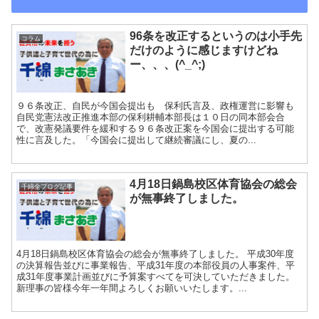
96条を改正するというのは小手先
コラム
だけのように感じますけどね
ー、、、(^_^;)
９６条改正、自民が今国会提出も 保利氏言及、政権運営に影響も
自民党憲法改正推進本部の保利耕輔本部長は１０日の同本部会合
で、改憲発議要件を緩和する９６条改正案を今国会に提出する可能
性に言及した。「今国会に提出して継続審議にし、夏の...
4月18日鍋島校区体育協会の総会
千綿全ブログ記事
が無事終了しました。
4月18日鍋島校区体育協会の総会が無事終了しました。 平成30年度
の決算報告並びに事業報告、平成31年度の本部役員の人事案件、平
成31年度事業計画並びに予算案すべてを可決していただきました。
新理事の皆様今年一年間よろしくお願いいたします。...