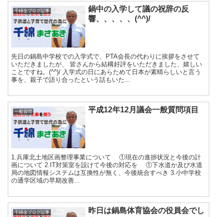
鍋中の入学して議の祝辞の反
千綿全ブログ記事
響、、、、、(^^)/
先日の鍋島中学校での入学式で、PTA会長の代わりに挨拶をさせて
いただきましたが、 皆さんから結構好評をいただきました、嬉しい
ことですね。(^^)/ 入学式の日にあらためて日本が素晴らしいと言う
事を、親子で語り合ったという話もいた...
平成12年12月議会一般質問項目
一般質問
1.兵庫北土地区画整理事業について ①現在の進捗状況と今後の計
画について 2.IT対策室を設けて今後の対応を ①下水道か及び水道
局の地図情報システムは互換性が無く、今後統合すべき 3.小中学校
の通学区域の早期改善...
昨日は鍋島体育協会の役員会でし
千綿全ブログ記事