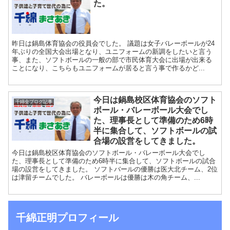
た。
昨日は鍋島体育協会の役員会でした。 議題は女子バレーボールが24
年ぶりの全国大会出場となり、ユニフォームの新調をしたいと言う
事、また、ソフトボールの一般の部で市民体育大会に出場が出来る
ことになり、こちらもユニフォームが居ると言う事で作るかど...
今日は鍋島校区体育協会のソフト
千綿全ブログ記事
ボール・バレーボール大会でし
た、理事長として準備のため6時
半に集合して、ソフトボールの試
合場の設営をしてきました。
今日は鍋島校区体育協会のソフトボール・バレーボール大会でし
た、理事長として準備のため6時半に集合して、ソフトボールの試合
場の設営をしてきました。 ソフトバールの優勝は医大北チーム、2位
は津留チームでした。 バレーボールは優勝は木の角チーム、...
千綿正明プロフィール