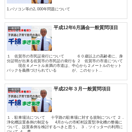
1.パソコン等の2､000年問題について
平成12年6月議会一般質問項目
一般質問
１ 佐賀市の市民証発行について ６０歳以上の高齢者に、身
分証明が出来る佐賀市の市民証の発行を ２ 佐賀市の市道について
現在４メートル未満の市道は、中心から２メートルのセット
バックを義務づけられている が、このセット...
平成22年３月一般質問項目
一般質問
１．駐車場法について 十字路の駐車場に対する規制について ２．
浄化槽設置条例の制定を 4月からの市町村設置型浄化槽の整備に
ついて、設置条例を検討するべきと思う。 ３．ツイッターの利用に
ついて ４．農...