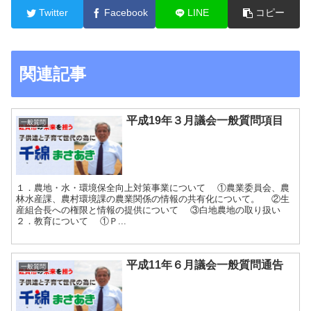
Twitter
Facebook
LINE
コピー
関連記事
平成19年３月議会一般質問項目
一般質問
１．農地・水・環境保全向上対策事業について ①農業委員会、農
林水産課、農村環境課の農業関係の情報の共有化について。 ②生
産組合長への権限と情報の提供について ③白地農地の取り扱い
２．教育について ①Ｐ...
平成11年６月議会一般質問通告
一般質問