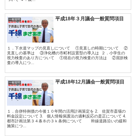
平成18年３月議会一般質問項目
一般質問
１．下水道マップの見直しについて ①見直しの時期について ②
見直しの基準は ③浄化槽の市町村設置型の導入は ２．小学生の
視力検査のあり方について ①現在の視力検査の方法は ②屈折検
査の導入につ...
平成18年12月議会一般質問項目
一般質問
１．合併特例債の今後１０年間の活用計画策定を 2. 佐賀市斎場の
料金設定について 3. 個人情報保護法の過剰反応の是正について 4.
都市計画法第３４条８の３ｋ条例について 幹線道路沿いの緩和
施策につ...