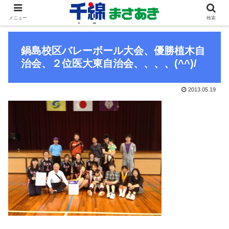
メニュー
検索
鍋島校区バレーボール大会、優勝植木自
治会、２位医大東自治会、、、、(^^)/
2013.05.19