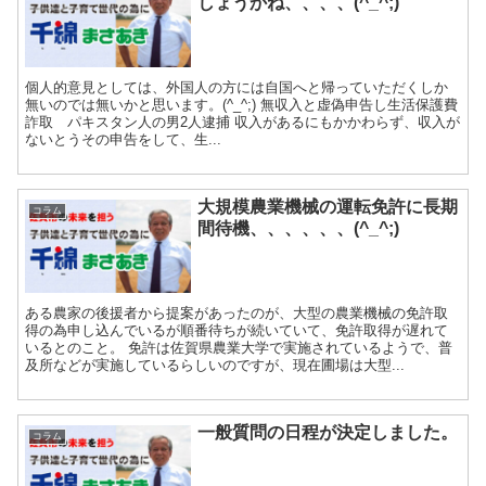
しょうかね、、、、(^_^;)
個人的意見としては、外国人の方には自国へと帰っていただくしか
無いのでは無いかと思います。(^_^;) 無収入と虚偽申告し生活保護費
詐取 パキスタン人の男2人逮捕 収入があるにもかかわらず、収入が
ないとうその申告をして、生...
大規模農業機械の運転免許に長期
コラム
間待機、、、、、、(^_^;)
ある農家の後援者から提案があったのが、大型の農業機械の免許取
得の為申し込んでいるが順番待ちが続いていて、免許取得が遅れて
いるとのこと。 免許は佐賀県農業大学で実施されているようで、普
及所などが実施しているらしいのですが、現在圃場は大型...
一般質問の日程が決定しました。
コラム