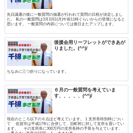
先日議運の後に一般質問の抽選が行われて質問の日程が決定しまし
た。 私の一般質問は3月10日(月)午前11時ぐらいからの登壇になると
思います。 一般質問の内容については後日またアップします。
後援会用リーフレットができあが
コラム
りました。(^^)/
ちなみに三つ折りになっています。
６月の一般質問を考えていま
コラム
す、、、、、(^^)/
現在のところ以下の６点ほど考えています。 1.支所長特別枠につい
て 佐賀市は平成17年に合併して、旧町村に対して支所を置いてい
ます。 その支所長に300万円の支所長枠の予算を与えています、