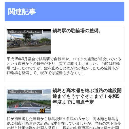
関連記事
鍋島駅の駐輪場の整備。
市議としての取り組みと実績
平成15年3月議会で鍋島駅で自転車や、バイクの盗難が相次いでいる
という市民からの報告があり、質問に取り上げました。 当時は駐輪
場はあったのですが、鍵を止めるとめがねが無かったため佐賀市が
駐輪場を整備して、現在では盗難も少なくな...
鍋島と高木瀬を結ぶ道路の建設開
市議としての取り組みと実績
通までもうすぐそこまで！令和5
年度までに開通予定
私が初当選した当時から鍋島校区の住民の方から、高木瀬と鍋島を
結ぶ都市計画道路の計画が2本存在していましたが、当時の木下市長
が都市計画道路の計画を見直し、現在の中島商事から植木橋の計画