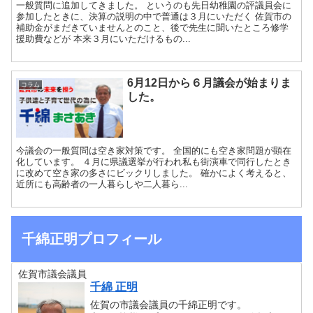
一般質問に追加してきました。 というのも先日幼稚園の評議員会に
参加したときに、決算の説明の中で普通は３月にいただく 佐賀市の
補助金がまだきていませんとのこと、後で先生に聞いたところ修学
援助費などが 本来３月にいただけるもの...
6月12日から６月議会が始まりま
コラム
した。
今議会の一般質問は空き家対策です。 全国的にも空き家問題が顕在
化しています。 ４月に県議選挙が行われ私も街演車で同行したとき
に改めて空き家の多さにビックリしました。 確かによく考えると、
近所にも高齢者の一人暮らしや二人暮ら...
千綿正明プロフィール
佐賀市議会議員
千綿 正明
佐賀の市議会議員の千綿正明です。