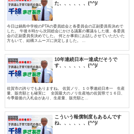
た、、、、、、(^^)/
今日は鍋島中学校のPTAの委員総会と各委員会の正副委員長決めで
した。 午後８時から次回総会にかける議案の審議をした後、各委員
会の正副委員長決めでした。 何とか事前にお話しさせていただいた
方もいて、結構スムーズに決定しました。 ...
10年連続日本一達成だそうで
コラム
す、、、、、、(^^)/
佐賀市の誇りでもありますね。 佐賀ノリ、１０季連続日本一 生産
量、販売額とも確実に 全国最大のノリ生産地の佐賀県で１６日、
今季最後の入札会があり、生産量、販売額と...
こういう報償制度もあるんです
コラム
ね、、、、、、(^^)/