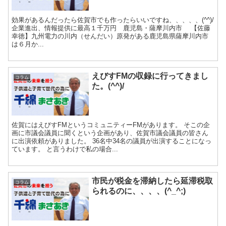
効果があるんだったら佐賀市でも作ったらいいですね、、、、、(^^)/
企業進出、情報提供に最高１千万円 鹿児島・薩摩川内市 【佐藤
幸徳】九州電力の川内（せんだい）原発がある鹿児島県薩摩川内市
は６月か...
えびすFMの収録に行ってきまし
コラム
た。(^^)/
佐賀にはえびすFMというコミュニティーFMがあります。 そこの企
画に市議会議員に聞くという企画があり、佐賀市議会議員の皆さん
に出演依頼がありました。 36名中34名の議員が出演することになっ
ています。 と言うわけで私の場合...
市民が税金を滞納したら延滞税取
コラム
られるのに、、、、(^_^;)