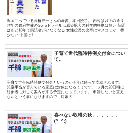
近頃こっている高橋洋一さんの著書、本日読了。 内容は以下の通り
昨年の政府主催のGoToトラベルは感染拡大の科学的根拠は無い 新聞
はあと10年で購読者がいなくなる 女性役員の比率はマスコミが一番
少ない 中国は1...
子育て世代臨時特例交付金につい
コラム
て。
子育て世帯臨時特例交付金というのが今年に限って支給されます。
児童手当が貰えている家庭は対象になるようです。 ６月の20日頃に
対象者に対して案内が来る予定になっています。 申請しないと貰え
ないという事になりますので、対象の...
喜べない収穫の秋、、、、、、
コラム
(^_^;)