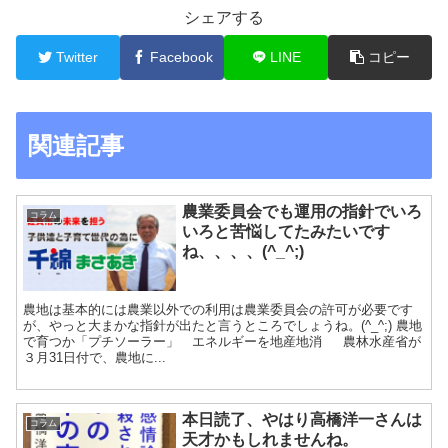
シェアする
Twitter
Facebook
LINE
コピー
関連記事
農業委員会でも運用の指針でいろ
コラム
いろと苦悩してたみたいです
ね、、、、(^_^;)
農地は基本的には農業以外での利用は農業委員会の許可が必要です
が、やっと大まかな指針が出たと言うところでしょうね。(^_^;) 農地
で育つか「プチソーラー」 エネルギーを地産地消 農林水産省が
３月31日付で、農地に...
本日読了、やはり高橋洋一さんは
コラム
天才かもしれませんね。