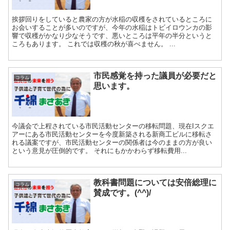
挨拶回りをしていると農家の方が水稲の収穫をされているところに
お会いすることが多いのですが、今年の水稲はトビイロウンカの影
響で収穫がかなり少なそうです、悪いところは平年の半分というと
ころもあります。 これでは収穫の秋が喜べません。 ...
市民感覚を持った議員が必要だと
コラム
思います。
今議会で上程されている市民活動センターの移転問題、現在Iスクエ
アーにある市民活動センターを今度新築される新商工ビルに移転さ
れる議案ですが、市民活動センターの関係者は今のままの方が良い
という意見が圧倒的です。 それにもかかわらず移転費用...
教科書問題については安倍総理に
コラム
賛成です。(^^)/