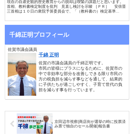
現在の自虐史観的歴史教育からの脱却は喫緊の課題だと思います。
首相、教科書検定制度を批判 見直し検討を示唆 ［ＰＲ］ 安倍晋
三首相は１０日の衆院予算委員会で、「（教科書の）検定基準...
千綿正明プロフィール
佐賀市議会議員
千綿 正明
佐賀の市議会議員の千綿正明です。
市民の皆様にプラスになるために、佐賀市の
中で非効率な部分を改善しできる限り市民の
方の税負担を減らす事などを通して、結果的
に子供たちが過ごしやすく、子育て世代の負
担を減らす事を行っています。
京田辺市視察(商店街が選挙の時に投票済
み票で独自のセール開催)報告書