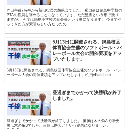
昨日午後7時半から新旧役員の懇親会でした。 私自身は鍋島中学校の
PTAの役員を辞めることになっています、ただ監査という形で残り
ますが。 今度は鍋島小学校の副会長という事になります。 今までや
ってきた方が素晴らしい方だったの...
5月13日に開催される、鍋島校区
千綿全ブログ記事
体育協会主催のソフトボール・バ
レーボール大会の開催要項をアッ
プいたします。
5月13日に開催される、鍋島校区体育協会主催のソフトボール・バレ
ーボール大会の開催要項をアップいたします。(^_^)vFacebook
昼過ぎまでかかって決勝戦が終了
千綿全ブログ記事
しました。
昼過ぎまでかかって決勝戦が終了しました。 優勝は木の角Aで準優
勝は木の角Bでした。三位は医大北という結果になりました。