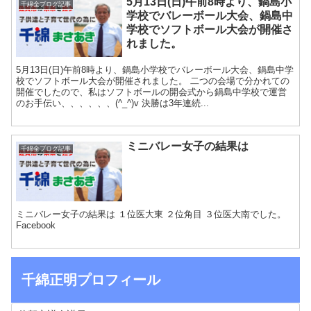
5月13日(日)午前8時より、鍋島小
千綿全ブログ記事
学校でバレーボール大会、鍋島中
学校でソフトボール大会が開催さ
れました。
5月13日(日)午前8時より、鍋島小学校でバレーボール大会、鍋島中学
校でソフトボール大会が開催されました。 二つの会場で分かれての
開催でしたので、私はソフトボールの開会式から鍋島中学校で運営
のお手伝い、、、、、、(^_^)v 決勝は3年連続...
ミニバレー女子の結果は
千綿全ブログ記事
ミニバレー女子の結果は １位医大東 ２位角目 ３位医大南でした。
Facebook
千綿正明プロフィール