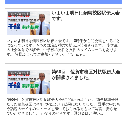
いよいよ明日は鍋島校区駅伝大会
千綿全ブログ記事
です。
いよいよ明日は鍋島校区駅伝大会です。 8時半から開会式をやること
になっています。 9つの自治会対抗で駅伝が開催されます。 小学生
の社会体育での駅伝、中学校の男性と女性のタイムレースもありま
す。 皆様ふるってご参加ください。(^^)/Face...
第68回、佐賀市校区対抗駅伝大会
千綿全ブログ記事
が開催されました。
第68回、佐賀市校区対抗駅伝大会が開催されました。 前年度準優勝
だった鍋島校区は今年は6位という結果になりました。 選手の中にも
今話題のナイキのシューズを履いておられる方もいて写真に撮らせ
ていただきました。 かなりの軽さですし透けるほど薄い...