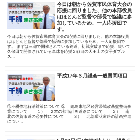
今日は朝から佐賀市民体育大会の
千綿全ブログ記事
応援に回りました、他の本部役員
はほとんど監督や部長で協議に参
加しているため、一人応援団で
す。
今日は朝から佐賀市民体育大会の応援に回りました、他の本部役員
はほとんど監督や部長で協議に参加しているため、一人応援団で
す。 まずは三瀬で開催されている剣道、初戦突破まで応援、続いて
久保田で開催されている卓球を応援２戦目の天王山の女子ダブル
ス...
平成17年３月議会一般質問項目
一般質問
①不耕作地解消対策について ② 鍋島東地区経営帯域政基盤整備事
業について １） ２本の都市計画道路について ２） 南
北の佐賀市道の必要性について ３） 北部環状道路の計画推進
につい...