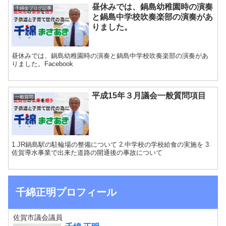
昼休みでは、鍋島幼稚園時の演奏
千綿全ブログ記事
と鍋島中学校吹奏楽部の演奏があ
りました。
昼休みでは、鍋島幼稚園時の演奏と鍋島中学校吹奏楽部の演奏があ
りました。Facebook
平成15年３月議会一般質問項目
一般質問
1.JR鍋島駅の駐輪場の整備について 2.中学校の学校給食の実施を 3.
佐賀導水事業で出来た道路の開通後の事故について
千綿正明プロフィール
佐賀市議会議員