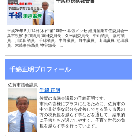
千葉市視察報告書
コラム
平成26年５月14日(木)午前10時〜 幕張メッセ 経済産業常任委員会千
葉市視察 参加議員:重田委員長、久米副委員長、中山議員、嘉村議
員、川原田議員、千綿議員、中野議員、野中議員、山田議員､池田職
員、末崎事務局員 神谷部長 ...
千綿正明プロフィール
佐賀市議会議員
千綿 正明
佐賀の市議会議員の千綿正明です。
市民の皆様にプラスになるために、佐賀市の
中で非効率な部分を改善しできる限り市民の
方の税負担を減らす事などを通して、結果的
に子供たちが過ごしやすく、子育て世代の負
担を減らす事を行っています。