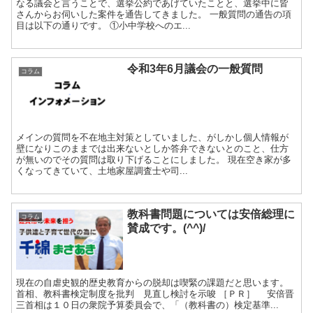
なる議会と言うことで、選挙公約であげていたことと、選挙中に皆
さんからお伺いした案件を通告してきました。 一般質問の通告の項
目は以下の通りです。 ①小中学校へのエ...
令和3年6月議会の一般質問
コラム
メインの質問を不在地主対策としていました、がしかし個人情報が
壁になりこのままでは出来ないとしか答弁できないとのこと、仕方
が無いのでその質問は取り下げることにしました。 現在空き家が多
くなってきていて、土地家屋調査士や司...
教科書問題については安倍総理に
コラム
賛成です。(^^)/
現在の自虐史観的歴史教育からの脱却は喫緊の課題だと思います。
首相、教科書検定制度を批判 見直し検討を示唆 ［ＰＲ］ 安倍晋
三首相は１０日の衆院予算委員会で、「（教科書の）検定基準...