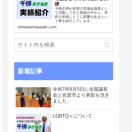
績
千綿正明が佐賀の市議会議員とし
て活動してきた実績の中から、市
民の皆様にとくに影響があるとい
う事を紹介しています。
chiwatamasaaki.com
新着記事
令和7年6月5日に全国議長
会と佐賀市より表彰を頂き
ました。
LGBTQ＋について