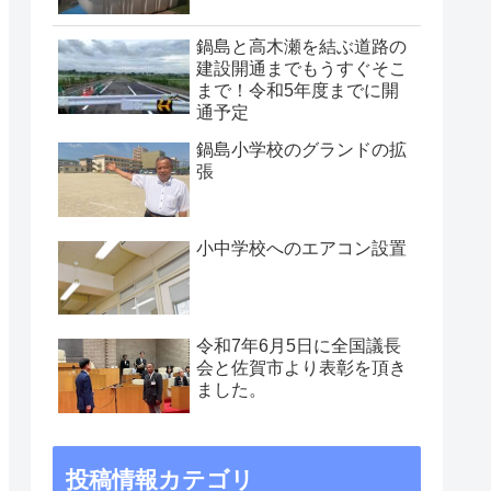
鍋島と高木瀬を結ぶ道路の
建設開通までもうすぐそこ
まで！令和5年度までに開
通予定
鍋島小学校のグランドの拡
張
小中学校へのエアコン設置
令和7年6月5日に全国議長
会と佐賀市より表彰を頂き
ました。
投稿情報カテゴリ