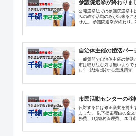
参議院選挙が終わりました
コラム
公職選挙法では参議院選挙中
みの政治活動のみが出来るこ
せん。 参議院選挙が終わり、
自治体主催の婚活パーテ
コラム
一般質問で自治体主催の婚活
市は取り組む気は無いようです
し? 結婚に関する意識調査 
市民活動センターの移転
コラム
反対するには修正議案を提出
ました。 以下提案理由の全文
務費、1項総務管理費、20目市