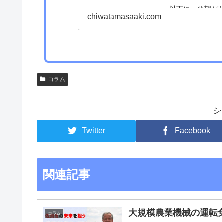
以下に、要望が
chiwatamasaaki.com
す。
佐賀市の改善・
コラム
シ
Twitter
Facebook
関連記事
大規模農業機械の運転免
コラム