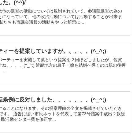
。(^^)/
は他の選挙の活動については規制されていて、参議院選挙の為の
とになっていて、他の政治活動については活動することが出来ま
私たちも市議会議員の活動もやっと解禁に...
ィーを提案していますが、、、、、(^_^;)
パーティーを実施して葉という提案を２回ほどしましたが、佐賀
ね、、、、(^_^;) 近畿地方の息子・娘を結婚へ導くのは親の後押
...
条例に反対しました、、、、、、、(^_^;)
することになります、その提案理由の全文を掲載させていただき
です。 通告に従い市民ネットを代表して第73号議案中歳出２款総
民活動センター費を修正す...