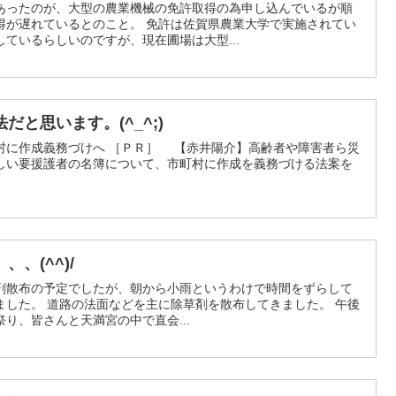
あったのが、大型の農業機械の免許取得の為申し込んでいるが順
得が遅れているとのこと。 免許は佐賀県農業大学で実施されてい
ているらしいのですが、現在圃場は大型...
と思います。(^_^;)
村に作成義務づけへ ［ＰＲ］ 【赤井陽介】高齢者や障害者ら災
しい要援護者の名簿について、市町村に作成を義務づける法案を
、(^^)/
剤散布の予定でしたが、朝から小雨というわけで時間をずらして
ました。 道路の法面などを主に除草剤を散布してきました。 午後
り、皆さんと天満宮の中で直会...