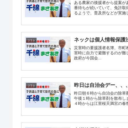
ある農家の後援者から提案が
番待ちが続いていて、免許取
るようで、普及所などが実施し
ネックは個人情報保護法だ
コラム
災害時の要援護者名簿、市町
害時に自力で避難するのが難
政府が今国会...
昨日は自治会デー、、、、
コラム
昨日朝６時から自治会の除草
午後１時から除草剤を散布し
４時からは江里桜天満宮の春祭