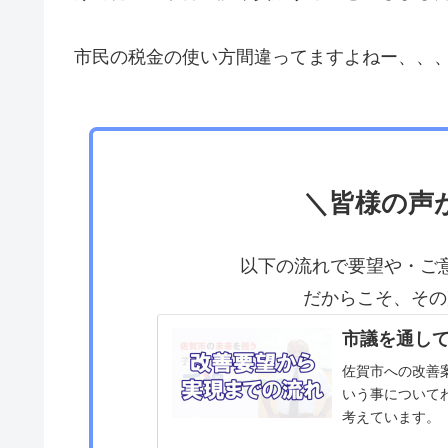
市民の税金の使い方間違ってますよねー、、、、、
＼皆様の声
以下の流れで要望や・ご
だからこそ、その
市議を通し
佐賀市への改善
いう事について
考えています。