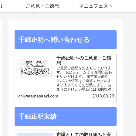
ル
ご意見・ご感想
マニュフェスト
千綿正明へ問い合わせる
千綿正明へのご意見・ご感
想
ご意見ご感想をおまちしておりま
す。 下記フォームよりお問い合わ
せいただけます。 ※営業目的や、
スパム送信等はご遠慮くださいま
すようよろしくお願致します。あ
まりにもひどい場合には法的な対
処も検討致します。
chiwatamasaaki.com
2013.03.23
千綿正明実績
市議としての取り組みと実