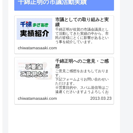
千綿正明の市議活動実績
市議としての取り組みと実
績
千綿正明が佐賀の市議会議員とし
て活動してきた実績の中から、市
民の皆様にとくに影響があるとい
う事を紹介しています。
chiwatamasaaki.com
千綿正明へのご意見・ご感
想
ご意見ご感想をおまちしておりま
す。
下記フォームよりお問い合わせい
ただけます。
※営業目的や、スパム送信等はご
遠慮くださいますようよろしくお
願致します。あまりにもひどい場
chiwatamasaaki.com
2013.03.23
合には法的な対処も検討致しま
す。