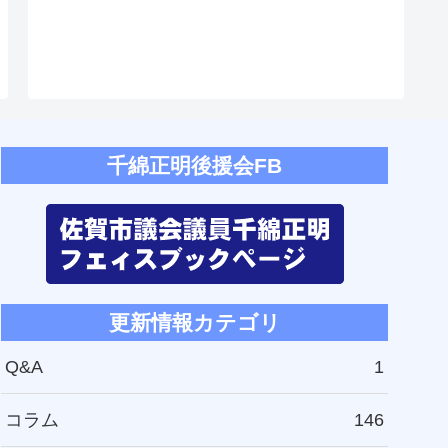
千綿正明後援会FB
更新情報カテゴリ
Q&A
1
コラム
146