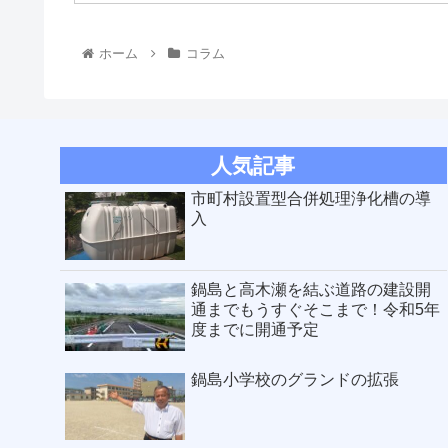
ホーム
コラム
人気記事
市町村設置型合併処理浄化槽の導
入
鍋島と高木瀬を結ぶ道路の建設開
通までもうすぐそこまで！令和5年
度までに開通予定
鍋島小学校のグランドの拡張