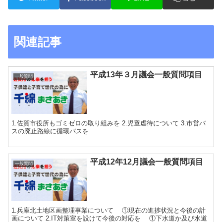
関連記事
平成13年３月議会一般質問項目
一般質問
1.佐賀市役所もゴミゼロの取り組みを 2.児童虐待について 3.市営バ
スの廃止路線に循環バスを
平成12年12月議会一般質問項目
一般質問
1.兵庫北土地区画整理事業について ①現在の進捗状況と今後の計
画について 2.IT対策室を設けて今後の対応を ①下水道か及び水道