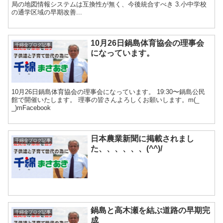
局の地図情報システムは互換性が無く、今後統合すべき 3.小中学校
の通学区域の早期改善...
10月26日鍋島体育協会の理事会
千綿全ブログ記事
になっています。
10月26日鍋島体育協会の理事会になっています。 19:30〜鍋島公民
館で開催いたします。 理事の皆さんよろしくお願いします。m(_
_)mFacebook
日本農業新聞に掲載されまし
千綿全ブログ記事
た、、、、、、(^^)/
鍋島と高木瀬を結ぶ道路の早期完
千綿全ブログ記事
成