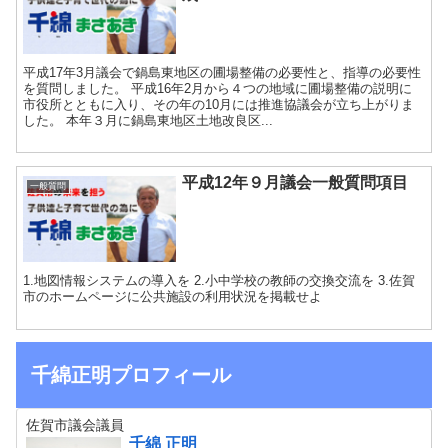
平成17年3月議会で鍋島東地区の圃場整備の必要性と、指導の必要性
を質問しました。 平成16年2月から４つの地域に圃場整備の説明に
市役所とともに入り、その年の10月には推進協議会が立ち上がりま
した。 本年３月に鍋島東地区土地改良区...
平成12年９月議会一般質問項目
一般質問
1.地図情報システムの導入を 2.小中学校の教師の交換交流を 3.佐賀
市のホームページに公共施設の利用状況を掲載せよ
千綿正明プロフィール
佐賀市議会議員
千綿 正明