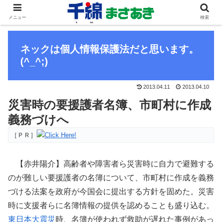
メニュー
検索
ネックは個人情報保護法だと思います。
(^_^;)
2013.04.11
2013.04.10
災害時の要援護者名簿、市町村に作成
義務づけへ
［ＰＲ］
【赤井陽介】高齢者や障害者ら災害時に自力で避難する
のが難しい要援護者の名簿について、市町村に作成を義務
づける法案を政府が今国会に提出する方針を固めた。災害
時に支援者らに名簿情報の提供を認めることも盛り込む。
東日本大震災
時、名簿が使われず救助が遅れた事例があっ