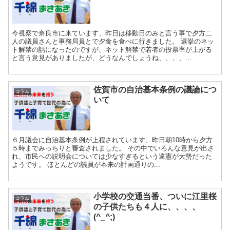
今視察で奈良市に来ています、昨日は移動日のみと言う事で夕方二
人の議員さんと事務局員とで夕食を食べに行きました。 選挙のネッ
ト解禁の話になったのですが、ネット解禁で若者の投票率が上がる
と言う意見がありましたが、どうなんでしょうね、、、、...
佐賀市の自治基本条例の議論につ
コラム
いて
６月議会に自治基本条例が上程されています、昨日朝10時から夕方
５時までみっちりと審査されました。 その中でいろんな意見が出さ
れ、市民への説明会については少なすぎるという違憲が大勢だった
ようです。 ほとんどの議員が本来の計画通りの...
小学校の交通当番、ついに江里桜
コラム
の子供たちも４人に、、、、
(^_^;)