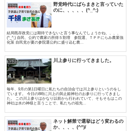
野党時代にばらまきと言っていた
コラム
のに、、、、、(^_^;)
結局既存政党には期待できないと言う事なんでしょうかね、、、、
(^_^;) 自民、公約で農家の所得５割増 参院選、ＴＰＰにらみ農業強
化策 自民党が夏の参院選公約に盛り込む農...
川上参りに行ってきました。
コラム
毎年、9月の第1日曜日に私たちの自治会では川上参りというのをし
ています。 今日の8時に川上の與止姫神社のお参りに行ってきまし
た。 この川上参りはかなり以前から行われていて、そもそもはこの
神社は水の神様と言うことで、私たちの祖先...
ネット解禁で選挙はどう変わるの
コラム
か、、、、(^^)/