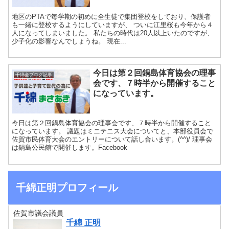
地区のPTAで毎学期の初めに全生徒で集団登校をしており、保護者
も一緒に登校するようにしていますが、 ついに江里桜も今年から４
人になってしまいました。 私たちの時代は20人以上いたのですが、
少子化の影響なんでしょうね。 現在...
今日は第２回鍋島体育協会の理事
千綿全ブログ記事
会です、７時半から開催すること
になっています。
今日は第２回鍋島体育協会の理事会です、７時半から開催すること
になっています。 議題はミニテニス大会についてと、本部役員会で
佐賀市民体育大会のエントリーについて話し合います。(^^)/ 理事会
は鍋島公民館で開催します。Facebook
千綿正明プロフィール
佐賀市議会議員
千綿 正明