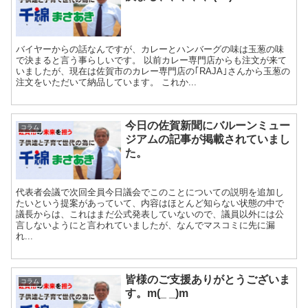
バイヤーからの話なんですが、カレーとハンバーグの味は玉葱の味
で決まると言う事らしいです。 以前カレー専門店からも注文が来て
いましたが、現在は佐賀市のカレー専門店の｢RAJA｣さんから玉葱の
注文をいただいて納品しています。 これか...
今日の佐賀新聞にバルーンミュー
コラム
ジアムの記事が掲載されていまし
た。
代表者会議で次回全員今日議会でこのことについての説明を追加し
たいという提案があっていて、内容はほとんど知らない状態の中で
議長からは、これはまだ公式発表していないので、議員以外には公
言しないようにと言われていましたが、なんでマスコミに先に漏
れ...
皆様のご支援ありがとうございま
コラム
す。m(_ _)m