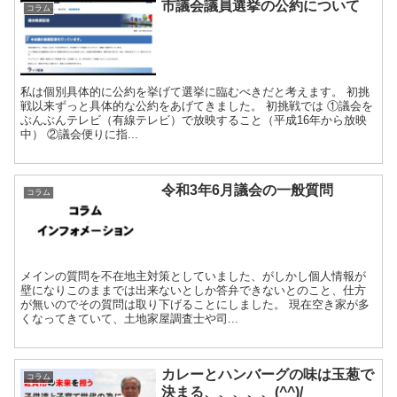
市議会議員選挙の公約について
コラム
私は個別具体的に公約を挙げて選挙に臨むべきだと考えます。 初挑
戦以来ずっと具体的な公約をあげてきました。 初挑戦では ①議会を
ぶんぶんテレビ（有線テレビ）で放映すること（平成16年から放映
中） ②議会便りに指...
令和3年6月議会の一般質問
コラム
メインの質問を不在地主対策としていました、がしかし個人情報が
壁になりこのままでは出来ないとしか答弁できないとのこと、仕方
が無いのでその質問は取り下げることにしました。 現在空き家が多
くなってきていて、土地家屋調査士や司...
カレーとハンバーグの味は玉葱で
コラム
決まる、、、、、(^^)/