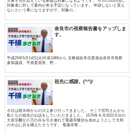
児童手当が貰えている家庭は対象になるようです。 ６月の20日頃に
対象者に対して案内が来る予定になっています。 申請しないと貰え
ないという事になりますので、対象の...
奈良市の視察報告書をアップしま
コラム
す。
平成25年5月14日(火)午前10時から 文教福祉常任委員会奈良市視察
参加議員、平原委員長、野...
祖先に感謝。(^^)/
コラム
今日は朝８時からの川上参り行ってきました。 そこで宮司さんから
私たちの祖先のお話をしていただきました。 1570年８月20日大分の
大友宗麟が八万の兵を引き連れて竜蔵寺隆信を攻めようとして大和
の今山に兵を構えたそうです。 竜蔵寺軍...