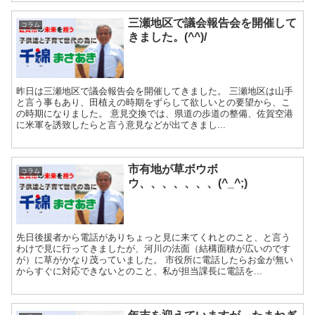
三瀬地区で議会報告会を開催して
コラム
きました。(^^)/
昨日は三瀬地区で議会報告会を開催してきました。 三瀬地区は山手
と言う事もあり、田植えの時期をずらして欲しいとの要望から、こ
の時期になりました。 意見交換では、県道の歩道の整備、佐賀空港
に米軍を誘致したらと言う意見などが出てきまし...
市有地が草ボウボ
コラム
ウ、、、、、、、(^_^;)
先日後援者から電話がありちょっと見に来てくれとのこと、と言う
わけで見に行ってきましたが、河川の法面（結構面積が広いのです
が）に草がかなり茂っていました。 市役所に電話したらお金が無い
からすぐに対応できないとのこと、私が担当課長に電話を...