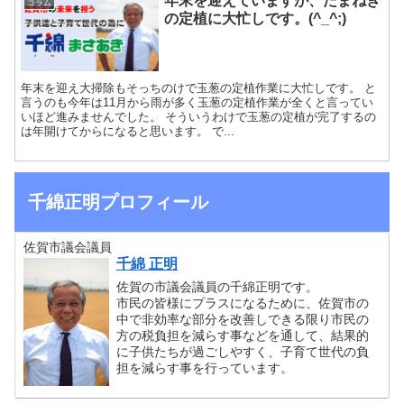
年末を迎えていますが、たまねぎ
コラム
の定植に大忙しです。(^_^;)
年末を迎え大掃除もそっちのけで玉葱の定植作業に大忙しです。 と
言うのも今年は11月から雨が多く玉葱の定植作業が全くと言ってい
いほど進みませんでした。 そういうわけで玉葱の定植が完了するの
は年開けてからになると思います。 で...
千綿正明プロフィール
佐賀市議会議員
千綿 正明
佐賀の市議会議員の千綿正明です。
市民の皆様にプラスになるために、佐賀市の
中で非効率な部分を改善しできる限り市民の
方の税負担を減らす事などを通して、結果的
に子供たちが過ごしやすく、子育て世代の負
担を減らす事を行っています。