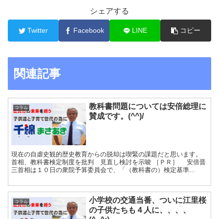
シェアする
Twitter
Facebook
LINE
コピー
関連記事
教科書問題については安倍総理に
コラム
賛成です。(^^)/
現在の自虐史観的歴史教育からの脱却は喫緊の課題だと思います。
首相、教科書検定制度を批判 見直し検討を示唆 ［ＰＲ］ 安倍晋
三首相は１０日の衆院予算委員会で、「（教科書の）検定基準...
小学校の交通当番、ついに江里桜
コラム
の子供たちも４人に、、、、