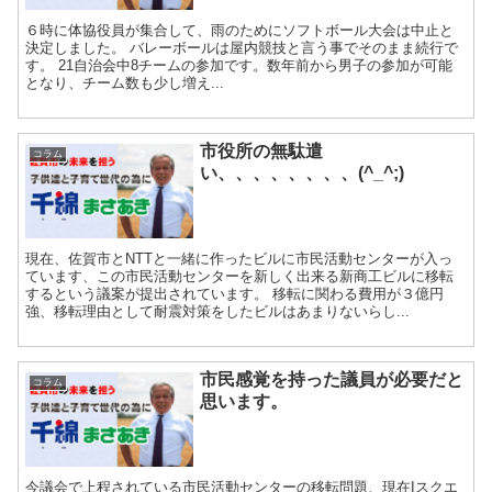
６時に体協役員が集合して、雨のためにソフトボール大会は中止と
決定しました。 バレーボールは屋内競技と言う事でそのまま続行で
す。 21自治会中8チームの参加です。数年前から男子の参加が可能
となり、チーム数も少し増え...
市役所の無駄遣
コラム
い、、、、、、、、(^_^;)
現在、佐賀市とNTTと一緒に作ったビルに市民活動センターが入っ
ています、この市民活動センターを新しく出来る新商工ビルに移転
するという議案が提出されています。 移転に関わる費用が３億円
強、移転理由として耐震対策をしたビルはあまりないらし...
市民感覚を持った議員が必要だと
コラム
思います。
今議会で上程されている市民活動センターの移転問題、現在Iスクエ