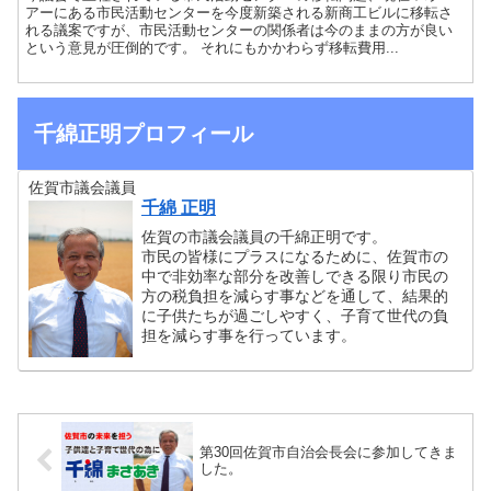
アーにある市民活動センターを今度新築される新商工ビルに移転さ
れる議案ですが、市民活動センターの関係者は今のままの方が良い
という意見が圧倒的です。 それにもかかわらず移転費用...
千綿正明プロフィール
佐賀市議会議員
千綿 正明
佐賀の市議会議員の千綿正明です。
市民の皆様にプラスになるために、佐賀市の
中で非効率な部分を改善しできる限り市民の
方の税負担を減らす事などを通して、結果的
に子供たちが過ごしやすく、子育て世代の負
担を減らす事を行っています。
第30回佐賀市自治会長会に参加してきま
した。