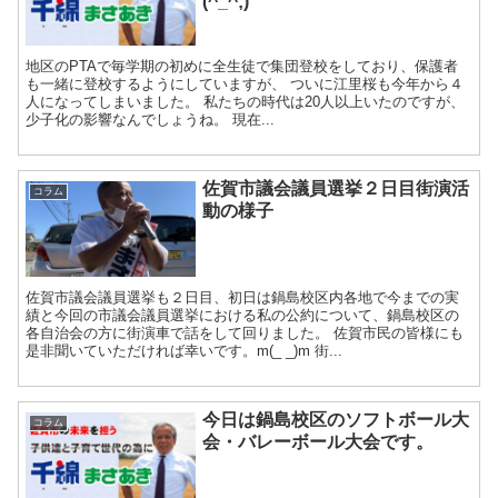
(^_^;)
地区のPTAで毎学期の初めに全生徒で集団登校をしており、保護者
も一緒に登校するようにしていますが、 ついに江里桜も今年から４
人になってしまいました。 私たちの時代は20人以上いたのですが、
少子化の影響なんでしょうね。 現在...
佐賀市議会議員選挙２日目街演活
コラム
動の様子
佐賀市議会議員選挙も２日目、初日は鍋島校区内各地で今までの実
績と今回の市議会議員選挙における私の公約について、鍋島校区の
各自治会の方に街演車で話をして回りました。 佐賀市民の皆様にも
是非聞いていただければ幸いです。m(_ _)m 街...
今日は鍋島校区のソフトボール大
コラム
会・バレーボール大会です。